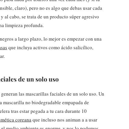
nsible, claro), pero no es algo que debas usar cada
 y al cabo, se trata de un producto súper agresivo
una limpieza profunda.
 negros a largo plazo, lo mejor es empezar con una
asas
que incluya activos como ácido salicílico,
ar.
aciales de un solo uso
 generan las mascarillas faciales de un solo uso. Un
na mascarilla no biodegradable empapada de
elera tras estar pegada a tu cara durante 10
smética coreana
que incluso nos animan a a usar
n el medio ambiente es enorme, y nos lo podemos