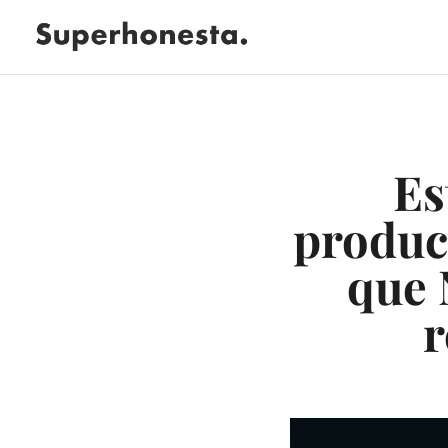
Es
produc
que 
r