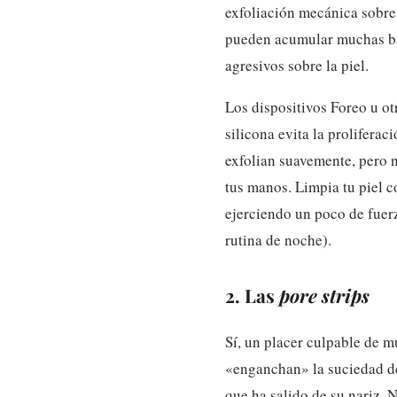
exfoliación mecánica sobre 
pueden acumular muchas bac
agresivos sobre la piel.
Los dispositivos Foreo u ot
silicona evita la proliferac
exfolian suavemente, pero 
tus manos. Limpia tu piel 
ejerciendo un poco de fuerz
rutina de noche).
2. Las
pore strips
Sí, un placer culpable de m
«enganchan» la suciedad de 
que ha salido de su nariz. 