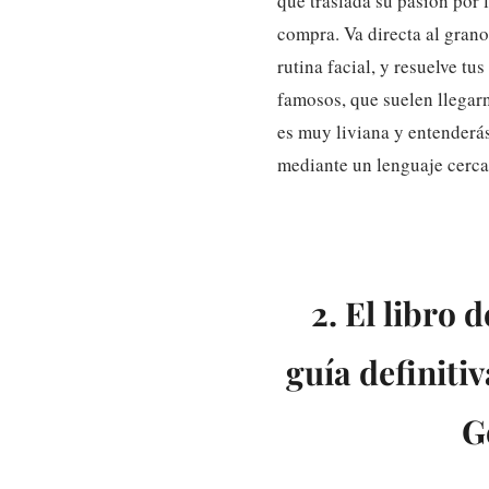
que traslada su pasión por
compra. Va directa al grano
rutina facial, y resuelve tu
famosos, que suelen llegar
es muy liviana y entenderás
mediante un lenguaje cerca
2. El libro 
guía definitiv
G