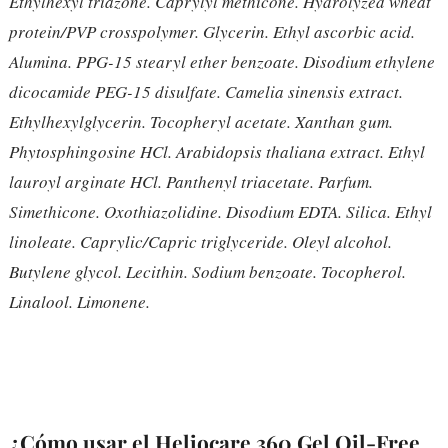
Ethylhexyl triazone. Caprylyl methicone. Hydrolyzed wheat
protein/PVP crosspolymer. Glycerin. Ethyl ascorbic acid.
Alumina. PPG-15 stearyl ether benzoate. Disodium ethylene
dicocamide PEG-15 disulfate. Camelia sinensis extract.
Ethylhexylglycerin. Tocopheryl acetate. Xanthan gum.
Phytosphingosine HCl. Arabidopsis thaliana extract. Ethyl
lauroyl arginate HCl. Panthenyl triacetate. Parfum.
Simethicone. Oxothiazolidine. Disodium EDTA. Silica. Ethyl
linoleate. Caprylic/Capric triglyceride. Oleyl alcohol.
Butylene glycol. Lecithin. Sodium benzoate. Tocopherol.
Linalool. Limonene.
¿Cómo usar el Heliocare 360 Gel Oil-Free