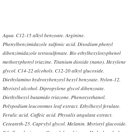
Aqua. C12-15 alkyl benzoate. Arginine.
Phenylbenzimidazole sulfonic acid. Disodium phenyl
dibenzimidazole tetrasulfonate. Bis-ethylhexyloxyphenol
methoxyphenyl triazine. Titanium dioxide (nano). Hexylene
glycol. C14-22 alcohols. C12-20 alkyl glucoside.
Diethylamino hydroxybenzoyl hexyl benzoate. Nylon-12.
Myristyl alcohol. Dipropylene glycol dibenzoate.
Diethylhexyl butamido triazone. Phenoxyethanol.
Polypodium leucotomos leaf extract. Ethylhexyl ferulate.
Ferulic acid. Caffeic acid. Physalis angulata extract.
Ceteareth-25. Caprylyl glycol. Melanin. Myristyl glucoside.