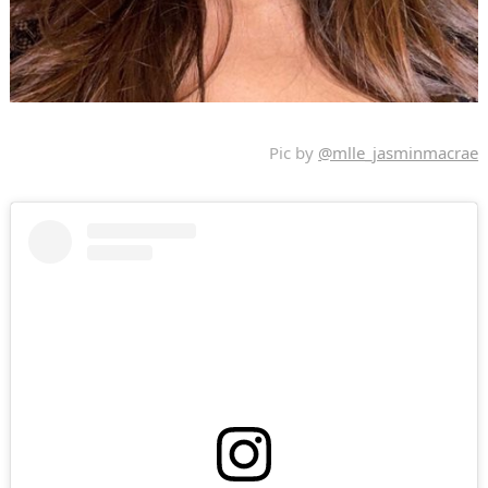
Pic by
@mlle_jasminmacrae